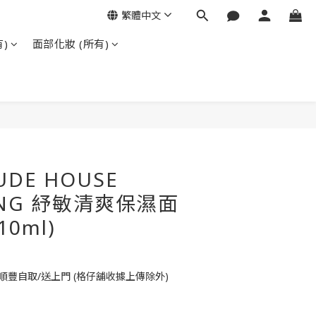
繁體中文
)
面部化妝 (所有)
UDE HOUSE
UNG 紓敏清爽保濕面
0ml)
順豐自取/送上門 (格仔舖收據上傳除外)