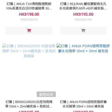
訂購 | ANUA TXA傳明酸煙酰胺
訂購 | REJURAN 麗珠蘭緊緻毛孔
10%高濃亮白淡印修護精華 30ml
水光爽膚棉片60片+60片補充裝+6
x 2
片獨立包裝 (共126片)
HK$198.00
HK$195.00
HK$398.00
HK$285.00
販售結束
訂購 | BRINGGREEN 抗痘祛瑕精
訂購 | ANUA PDRN透明質酸膠囊
華 50ml + 25ml補充裝 + 急救試用
水光精華 30ml + 30ml 補充裝
套裝