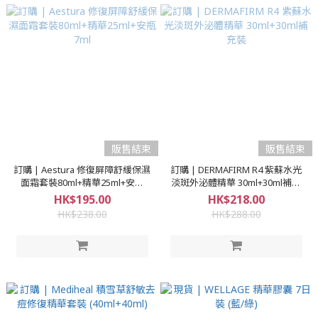
販售結束
販售結束
訂購 | Aestura 修復屏障舒緩保濕
訂購 | DERMAFIRM R4 紫蘇水光
面霜套裝80ml+精華25ml+安瓶
淡斑外泌體精華 30ml+30ml補充
7ml
裝
HK$195.00
HK$218.00
HK$238.00
HK$288.00