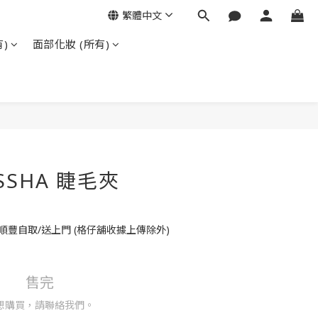
繁體中文
)
面部化妝 (所有)
ISSHA 睫毛夾
順豐自取/送上門 (格仔舖收據上傳除外)
售完
想購買，請聯絡我們。