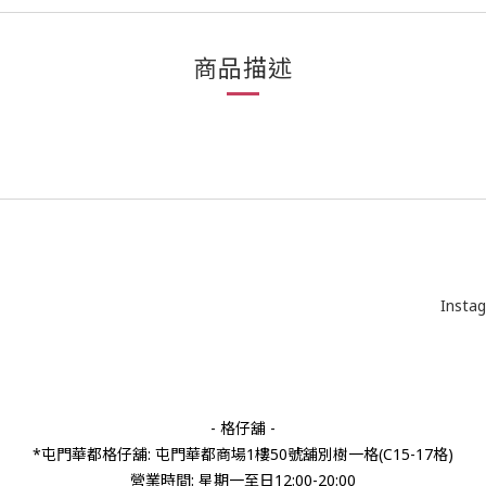
商品描述
Insta
- 格仔舖 -
*屯門華都格仔舖: 屯門華都商場1樓50號舖別樹一格(C15-17格)
營業時間: 星期一至日12:00-20:00