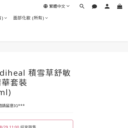
繁體中文
)
面部化妝 (所有)
ediheal 積雪草舒敏
精華套裝
ml)
請留意IG***
8/29 11:00
結束販售