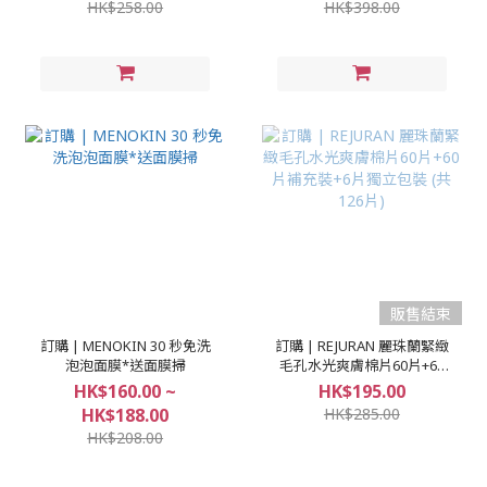
HK$258.00
HK$398.00
販售結束
訂購 | MENOKIN 30 秒免洗
訂購 | REJURAN 麗珠蘭緊緻
泡泡面膜*送面膜掃
毛孔水光爽膚棉片60片+60
片補充裝+6片獨立包裝 (共
HK$160.00 ~
HK$195.00
126片)
HK$188.00
HK$285.00
HK$208.00