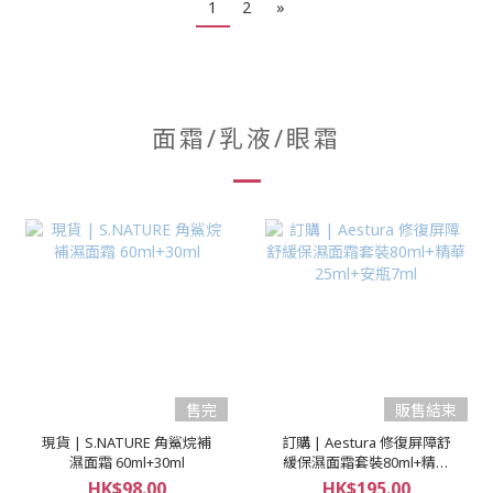
1
2
»
面霜/乳液/眼霜
售完
販售結束
現貨 | S.NATURE 角鯊烷補
訂購 | Aestura 修復屏障舒
濕面霜 60ml+30ml
緩保濕面霜套裝80ml+精華
25ml+安瓶7ml
HK$98.00
HK$195.00