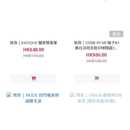
售完
現貨 | DASIQUE 糖果唇蜜筆
現貨 | SOME BY MI 柚子B3
美白淡斑去痘印啫喱霜 [身
HK$48.00
體/面可用]
HK$60.00
HK$118.00
HK$158.00